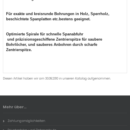
Für
exakte
und
kreisrunde Bohrungen
in
Holz, Sperrholz,
beschichtete Spanplatten
etc.bestens geeignet.
Optimierte Spirale für
schnelle Spanabfuhr
und
präzisionsgeschiffene Zentrierspitze
für saubere
Bohrlöcher, und
sauberes Anbohren
durch
scharfe
Zentrierspitze.
Diesen Artikel haben wir am 30.09.2010 in unseren Katalog aufgenommen.
Mehr über...
Zahlungsmöglichkeiten