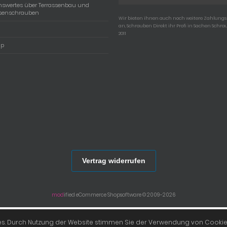
nswertes über Terrassenbau und
ssenschrauben
Wir bieten ihnen auch noch weitere Zahlun
an, Schrauben Direkt ihr Profi in Sachen Schra
2011
ap
Vertrag widerrufen
mod
ified eCommerce Shopsoftware © 2009-2026
fen im Shop von Schrauben Direkt © 2026 | Template © 2009-2026 by
mod
ified eCommerc
ies. Durch Nutzung der Website stimmen Sie der Verwendung von Cookie