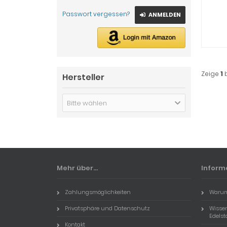
Passwort vergessen?
ANMELDEN
Zeige
1
Hersteller
Bitte wählen
Mehr über...
Inform
Zahlungsmöglichkeiten
Warum
Privatsphäre und Datenschutz
Wissen
Edels
Kontakt