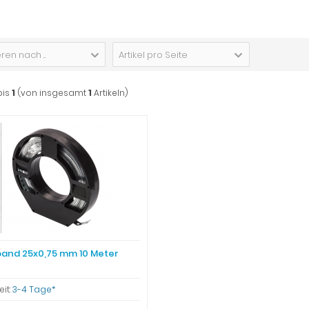
ren nach ...
Artikel pro Seite
bis
1
(von insgesamt
1
Artikeln)
and 25x0,75 mm 10 Meter
eit:
3-4 Tage*