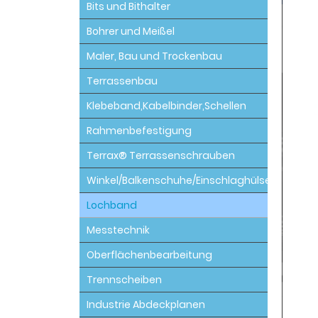
Bits und Bithalter
Bohrer und Meißel
Maler, Bau und Trockenbau
Terrassenbau
Klebeband,Kabelbinder,Schellen
Rahmenbefestigung
Terrax® Terrassenschrauben
Winkel/Balkenschuhe/Einschlaghülsen
Lochband
Messtechnik
Oberflächenbearbeitung
Trennscheiben
Industrie Abdeckplanen