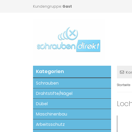
Kundengruppe:
Gast
Kategorien
Ko
Schrauben
Startseite
Drahtstifte/Nägel
Loc
Dübel
Maschinenbau
Arbeitsschutz