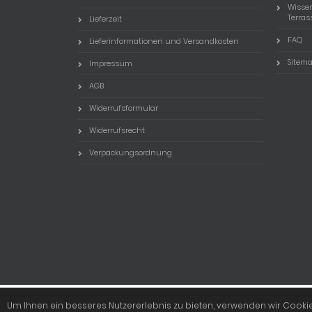
Wisse
Terra
Lieferzeit
FAQ
Lieferinformationen und Versandkosten
Sitem
Impressum
AGB
Widerrufsformular
Widerrufsrecht
Verpackungsordnung
Schrauben kau
Um Ihnen ein besseres Nutzererlebnis zu bieten, verwenden wir Cook