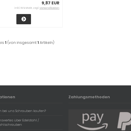
9,87 EUR
inkl. 19 % MwSt. zzgl.
Versandkosten
bis
1
(von insgesamt
1
Artikeln)
ationen
Zahlungsmethoden
 bei uns Schrauben kaufen?
swertes über Edelstahl /
tahlschrauben