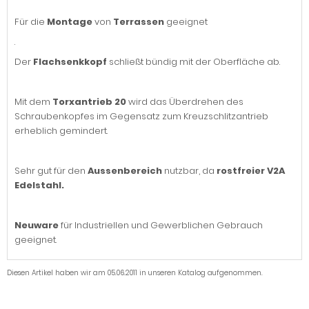
Für die
Montage
von
Terrassen
geeignet
.
Der
Flachsenkkopf
schließt bündig mit der Oberfläche ab.
Mit dem
Torxantrieb 20
wird das Überdrehen des
Schraubenkopfes im Gegensatz zum Kreuzschlitzantrieb
erheblich gemindert.
Sehr gut für den
Aussenbereich
nutzbar, da
rostfreier V2A
Edelstahl.
Neuware
für Industriellen und Gewerblichen Gebrauch
geeignet.
Diesen Artikel haben wir am 05.06.2011 in unseren Katalog aufgenommen.