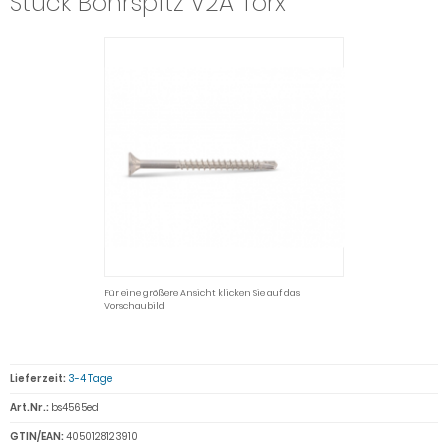
Stück Bohrspitz V2A Torx
Für eine größere Ansicht klicken Sie auf das
Vorschaubild
Lieferzeit:
3-4 Tage
Art.Nr.:
bs4565ed
GTIN/EAN:
4050128123910