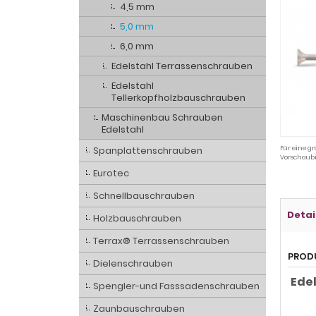
4,5 mm
5,0 mm
6,0 mm
Edelstahl Terrassenschrauben
Edelstahl
Tellerkopfholzbauschrauben
Maschinenbau Schrauben
Edelstahl
Spanplattenschrauben
Für eine gr
Vorschaubi
Eurotec
Schnellbauschrauben
Detai
Holzbauschrauben
Terrax® Terrassenschrauben
PROD
Dielenschrauben
Ede
Spengler-und Fasssadenschrauben
Zaunbauschrauben