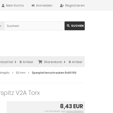
Mein Konto
Anmelden
Registrieren
SUCHEN
rkzettel
0
Artikel
Warenkorb
0
Artikel
ohrspitz
5,0 mm
Spanplattenschrauben 5x60 100
pitz V2A Torx
8,43 EUR
inkl. 19 % MwSt. zzgl.
Versandkosten