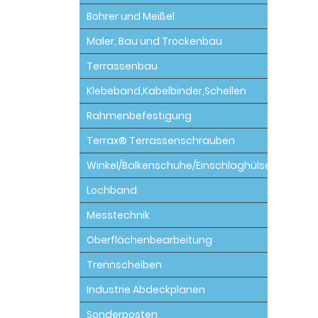
Bohrer und Meißel
Maler, Bau und Trockenbau
Terrassenbau
Klebeband,Kabelbinder,Schellen
Rahmenbefestigung
Terrax® Terrassenschrauben
Winkel/Balkenschuhe/Einschlaghülsen
Lochband
Messtechnik
Oberflächenbearbeitung
Trennscheiben
Industrie Abdeckplanen
Sonderposten