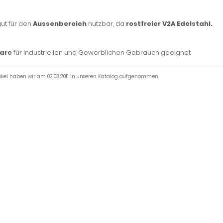
ut für den
Aussenbereich
nutzbar, da
rostfreier V2A Edelstahl.
are
für Industriellen und Gewerblichen Gebrauch geeignet.
tikel haben wir am 02.03.2011 in unseren Katalog aufgenommen.