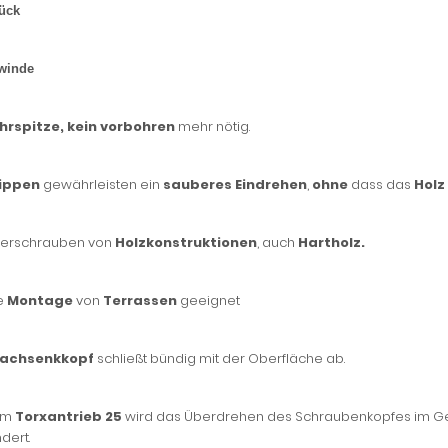
ück
ewinde
hrspitze,
kein
vorbohren
mehr nötig.
ippen
gewährleisten ein
sauberes Eindrehen
,
ohne
dass das
Holz
erschrauben von
Holzkonstruktionen
, auch
Hartholz.
ie
Montage
von
Terrassen
geeignet
lachsenkkopf
schließt bündig mit der Oberfläche ab.
em
Torxantrieb 25
wird das Überdrehen des Schraubenkopfes im Geg
dert.