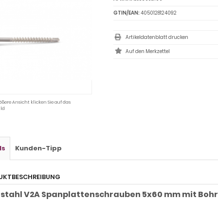
GTIN/EAN:
4050128124092
Artikeldatenblatt drucken
ößere Ansicht klicken Sie auf das
ld
ls
Kunden-Tipp
UKTBESCHREIBUNG
lstahl V2A Spanplattenschrauben 5x60 mm mit Bohr