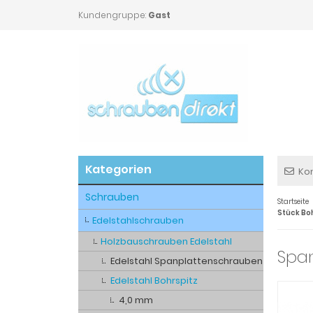
Kundengruppe:
Gast
Kategorien
Ko
Schrauben
Startseite
Stück Boh
Edelstahlschrauben
Holzbauschrauben Edelstahl
Span
Edelstahl Spanplattenschrauben
Edelstahl Bohrspitz
4,0 mm