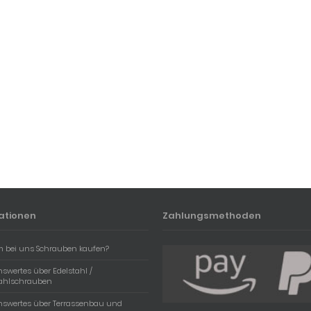
ationen
Zahlungsmethoden
 bei uns Schrauben kaufen?
swertes über Edelstahl /
tahlschrauben
nswertes über Terrassenbau und