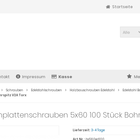
Startseite
Alle
ntakt
Impressum
Kasse
Me
Schrauben
Edelstahlschrauben
Holzbauschrauben Edelstahl
Edelstahl B
rspitz V2A Torx
plattenschrauben 5x60 100 Stück Bohrs
Lieferzeit:
3-4 Tage
Art.Nr.:
bs560ed100