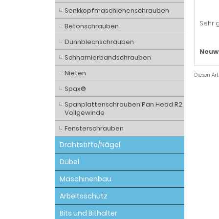
Senkkopfmaschienenschrauben
Sehr g
Betonschrauben
Dünnblechschrauben
Neuw
Schnarnierbandschrauben
Nieten
Diesen Ar
Spax®
Spanplattenschrauben Pan Head R2
Vollgewinde
Fensterschrauben
Drahtstifte/Nägel
Dübel
Maschinenbau
Arbeitsschutz
Bits und Bithalter