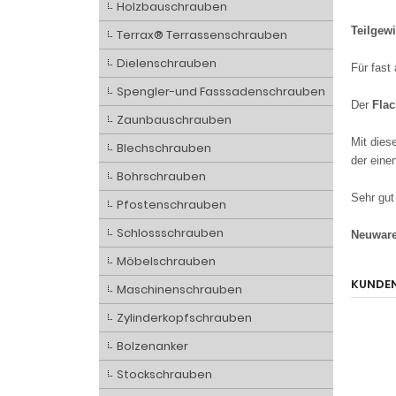
500 St
Holzbauschrauben
Terrax® Terrassenschrauben
Teilg
Dielenschrauben
Für fa
Spengler-und Fasssadenschrauben
Zaunbauschrauben
Der
Fl
Blechschrauben
Mit di
Bohrschrauben
Platz 
Pfostenschrauben
Sehr g
Schlossschrauben
Neuwa
Möbelschrauben
Maschinenschrauben
Diesen Ar
Zylinderkopfschrauben
Bolzenanker
Stockschrauben