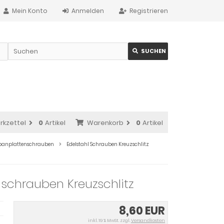
Mein Konto
Anmelden
Registrieren
SUCHEN
rkzettel
0
Artikel
Warenkorb
0
Artikel
Spanplattenschrauben
Edelstahl Schrauben Kreuzschlitz
schrauben Kreuzschlitz
8,60 EUR
inkl. 19 % MwSt. zzgl.
Versandkosten