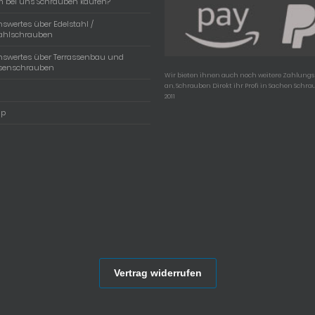
 bei uns Schrauben kaufen?
swertes über Edelstahl /
tahlschrauben
nswertes über Terrassenbau und
ssenschrauben
Wir bieten ihnen auch noch weitere Zahlun
an, Schrauben Direkt ihr Profi in Sachen Schra
2011
ap
Vertrag widerrufen