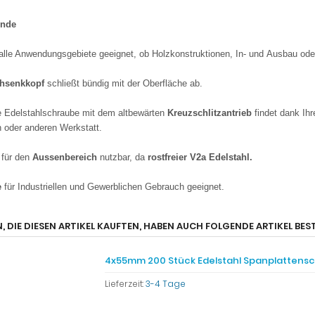
ück
ewinde
st alle Anwendungsgebiete geeignet, ob Holzkonstruktionen, In- und Ausbau od
achsenkkopf
schließt bündig mit der Oberfläche ab.
ese Edelstahlschraube mit dem altbewärten
Kreuzschlitzantrieb
findet dank I
in der einen oder anderen Werkstatt.
ut für den
Aussenbereich
nutzbar, da
rostfreier V2a Edelstahl.
re
für Industriellen und Gewerblichen Gebrauch geeignet.
tikel haben wir am 18.05.2014 in unseren Katalog aufgenommen.