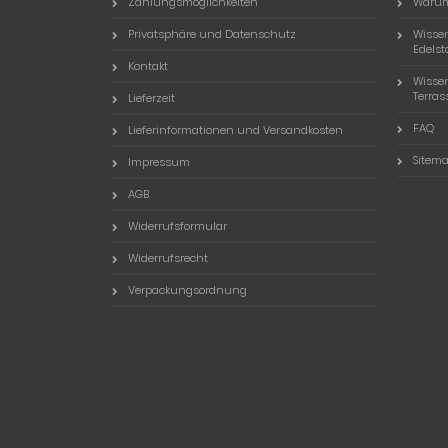
Zahlungsmöglichkeiten
Warum
Privatsphäre und Datenschutz
Wissen
Edels
Kontakt
Wisse
Terra
Lieferzeit
FAQ
Lieferinformationen und Versandkosten
Sitem
Impressum
AGB
Widerrufsformular
Widerrufsrecht
Verpackungsordnung