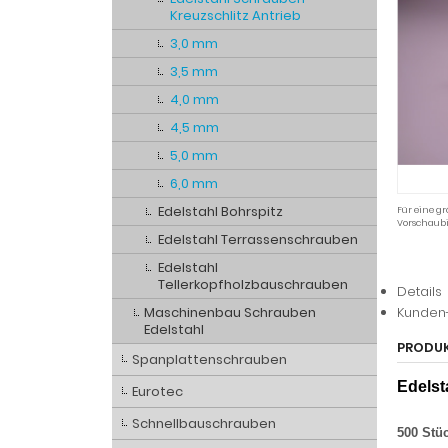
Kreuzschlitz Antrieb
3,0 mm
3,5 mm
4,0 mm
4,5 mm
5,0 mm
6,0 mm
Edelstahl Bohrspitz
Für eine gr
Vorschaubi
Edelstahl Terrassenschrauben
Edelstahl
Tellerkopfholzbauschrauben
Detai
Maschinenbau Schrauben
Edelstahl
Spanplattenschrauben
PROD
Eurotec
Edel
Schnellbauschrauben