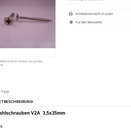
Artikeldatenblatt drucken
ößere Ansicht klicken Sie auf das
ld
ls
Kunden-Tipp
UKTBESCHREIBUNG
stahlschrauben V2A
3,5x35mm