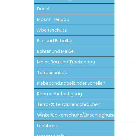
Dübel
Maschinenbau
Arbeitsschutz
Bits und Bithalter
Bohrer und Meißel
Maler, Bau und Trockenbau
Terrassenbau
Klebeband,Kabelbinder,Schellen
Rahmenbefestigung
Terrax® Terrassenschrauben
Winkel/Balkenschuhe/Einschlaghülsen
Lochband