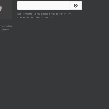
E-Mail-Adresse:
Der Newsletter kann jederzeit hier oder in Ihrem
Kundenkonto abbestellt werden.
gsmethoden
uben seit