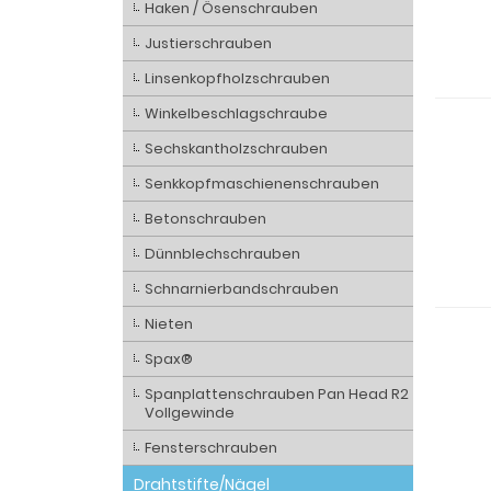
Haken / Ösenschrauben
Justierschrauben
Linsenkopfholzschrauben
Winkelbeschlagschraube
Sechskantholzschrauben
Senkkopfmaschienenschrauben
Betonschrauben
Dünnblechschrauben
Schnarnierbandschrauben
Nieten
Spax®
Spanplattenschrauben Pan Head R2
Vollgewinde
Fensterschrauben
Drahtstifte/Nägel