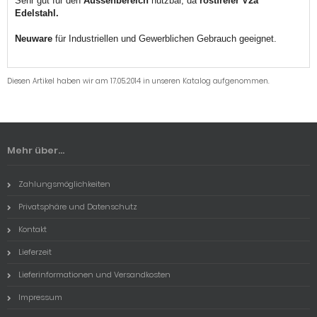
Sehr gut für den
Aussenbereich
nutzbar, da
rostfreier V2a
Edelstahl.
Neuware
für Industriellen und Gewerblichen Gebrauch geeignet.
Diesen Artikel haben wir am 17.05.2014 in unseren Katalog aufgenommen.
Mehr über...
Zahlungsmöglichkeiten
Privatsphäre und Datenschutz
Kontakt
Lieferzeit
Lieferinformationen und Versandkosten
Impressum