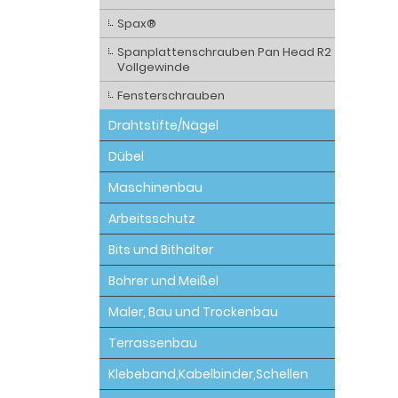
Spax®
Spanplattenschrauben Pan Head R2
Vollgewinde
Fensterschrauben
Drahtstifte/Nägel
Dübel
Maschinenbau
Arbeitsschutz
Bits und Bithalter
Bohrer und Meißel
Maler, Bau und Trockenbau
Terrassenbau
Klebeband,Kabelbinder,Schellen