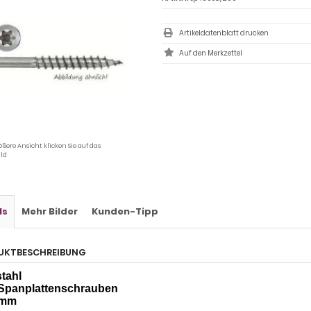
Artikeldatenblatt drucken
ößere Ansicht klicken Sie auf das
ld
ls
Mehr Bilder
Kunden-Tipp
UKTBESCHREIBUNG
tahl
Spanplattenschrauben
0mm