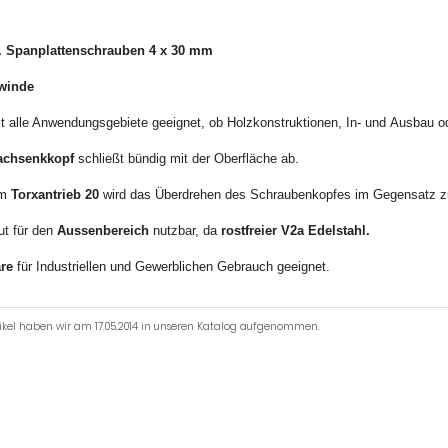
. Spanplattenschrauben 4 x 30 mm
ewinde
st alle Anwendungsgebiete geeignet, ob Holzkonstruktionen, In- und Ausbau od
achsenkkopf
schließt bündig mit der Oberfläche ab.
em
Torxantrieb 20
wird das Überdrehen des Schraubenkopfes im Gegensatz zu
ut für den
Aussenbereich
nutzbar, da
rostfreier V2a Edelstahl.
re
für Industriellen und Gewerblichen Gebrauch geeignet.
tikel haben wir am 17.05.2014 in unseren Katalog aufgenommen.