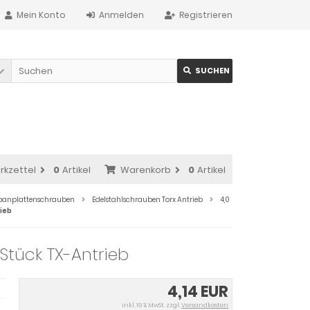
Mein Konto
Anmelden
Registrieren
SUCHEN
rkzettel
0
Artikel
Warenkorb
0
Artikel
Spanplattenschrauben
Edelstahlschrauben Torx Antrieb
4,0
ieb
Stück TX-Antrieb
4,14 EUR
inkl. 19 % MwSt. zzgl.
Versandkosten