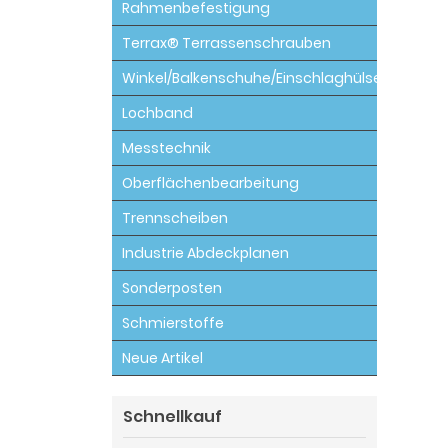
Rahmenbefestigung
Terrax® Terrassenschrauben
Winkel/Balkenschuhe/Einschlaghülsen
Lochband
Messtechnik
Oberflächenbearbeitung
Trennscheiben
Industrie Abdeckplanen
Sonderposten
Schmierstoffe
Neue Artikel
Schnellkauf