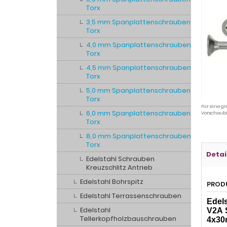
Torx
3,5 mm Spanplattenschrauben
Torx
4,0 mm Spanplattenschrauben
Torx
4,5 mm Spanplattenschrauben
Torx
5,0 mm Spanplattenschrauben
Torx
Für eine gr
6,0 mm Spanplattenschrauben
Vorschaubi
Torx
8,0 mm Spanplattenschrauben
Torx
Detai
Edelstahl Schrauben
Kreuzschlitz Antrieb
Edelstahl Bohrspitz
PROD
Edelstahl Terrassenschrauben
Edels
Edelstahl
V2A
Tellerkopfholzbauschrauben
4x3