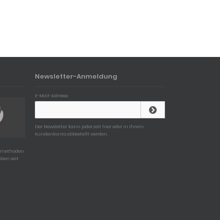
Newsletter-Anmeldung
E-Mail-Adresse:
Der Newsletter kann jederzeit hier oder in Ihrem
Kundenkonto abbestellt werden.
gsmethoden
uben seit