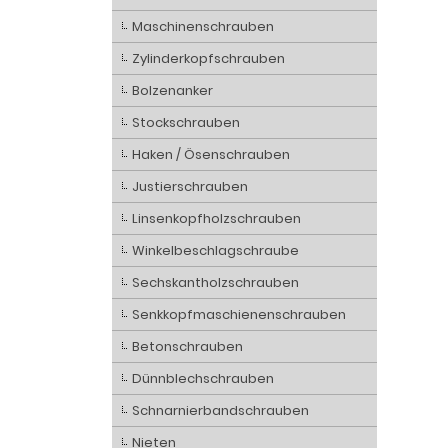
Maschinenschrauben
Zylinderkopfschrauben
Bolzenanker
Stockschrauben
Haken / Ösenschrauben
Justierschrauben
Linsenkopfholzschrauben
Winkelbeschlagschraube
Sechskantholzschrauben
Senkkopfmaschienenschrauben
Betonschrauben
Dünnblechschrauben
Schnarnierbandschrauben
Nieten