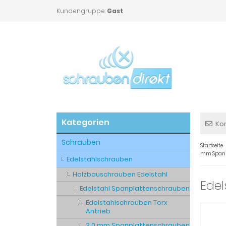
Kundengruppe:
Gast
Kategorien
Ko
Schrauben
Startseite
mm Spanp
Edelstahlschrauben
Holzbauschrauben Edelstahl
Edel
Edelstahl Spanplattenschrauben
Edelstahlschrauben Torx
Antrieb
3,0 mm Spanplattenschrauben