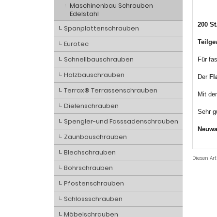
Maschinenbau Schrauben
Edelstahl
200 St
Spanplattenschrauben
Teilg
Eurotec
Schnellbauschrauben
Für fa
Holzbauschrauben
Der
Fl
Terrax® Terrassenschrauben
Mit d
Dielenschrauben
Sehr g
Spengler-und Fasssadenschrauben
Neuwa
Zaunbauschrauben
Blechschrauben
Diesen Ar
Bohrschrauben
Pfostenschrauben
Schlossschrauben
Möbelschrauben