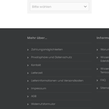
Bitte wählen
Mehr über...
Inform
Zahlungsmöglichkeiten
Warum
Privatsphäre und Datenschutz
Wissen
Edels
Kontakt
Wisse
Terra
Lieferzeit
FAQ
Lieferinformationen und Versandkosten
Sitem
Impressum
AGB
Widerrufsformular