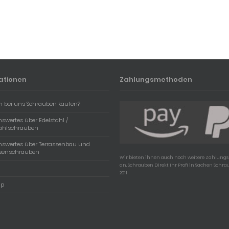
ationen
Zahlungsmethoden
 bei uns Schrauben kaufen?
swertes über Edelstahl /
tahlschrauben
nswertes über Terrassenbau und
ssenschrauben
Wir bieten ihnen auch noch weitere Zahlun
an, Schrauben Direkt ihr Profi in Sachen Schra
2011
ap