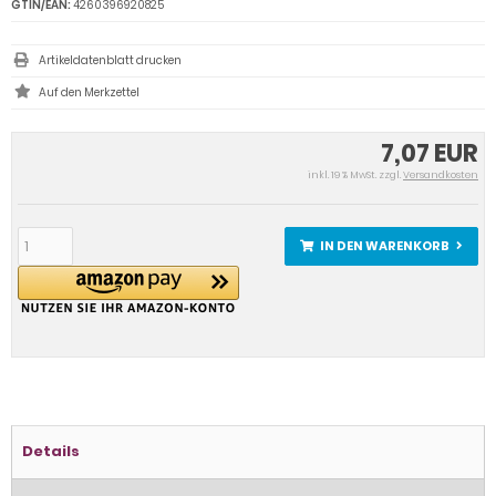
GTIN/EAN:
4260396920825
Artikeldatenblatt drucken
7,07 EUR
inkl. 19 % MwSt. zzgl.
Versandkosten
IN DEN WARENKORB
Details