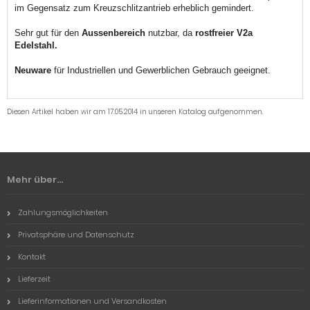
im Gegensatz zum Kreuzschlitzantrieb erheblich gemindert.
Sehr gut für den
Aussenbereich
nutzbar, da
rostfreier V2a
Edelstahl.
Neuware
für Industriellen und Gewerblichen Gebrauch geeignet.
Diesen Artikel haben wir am 17.05.2014 in unseren Katalog aufgenommen.
Mehr über...
Zahlungsmöglichkeiten
Privatsphäre und Datenschutz
Kontakt
Lieferzeit
Lieferinformationen und Versandkosten