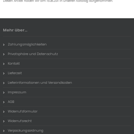
Diesen Artikel haben wir am 15.08.2011 in unseren Katalog aufgenommen.
Mehr über...
Zahlungsmöglichkeiten
Privatsphäre und Datenschutz
Kontakt
Lieferzeit
Lieferinformationen und Versandkosten
Impressum
AGB
Widerrufsformular
Widerrufsrecht
Verpackungsordnung