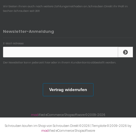
Wir bieten ihnen auch noch weitere Zahlungsmethoden an, Schrauben Direkt ihr Profi in
Sachen Schrauben seit 2011
Newsletter-Anmeldung
E-Mail-Adresse:
Der Newsletter kann jederzeit hier oder in Ihrem Kundenkonto abbestellt werden.
Vertrag widerrufen
mod
ified eCommerce Shopsoftware © 2009-2026
Schrauben kaufen im Shop von Schrauben Direkt © 2026 | Template © 2009-2026 by
mod
ified eCommerce Shopsoftware