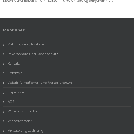
Diesen Artikel haben wir am 13.08.2011 in unseren Katalog aufgenommen.
Mehr über...
Zahlungsmöglichkeiten
Privatsphäre und Datenschutz
Kontakt
Lieferzeit
Lieferinformationen und Versandkosten
Impressum
AGB
Widerrufsformular
Widerrufsrecht
Verpackungsordnung