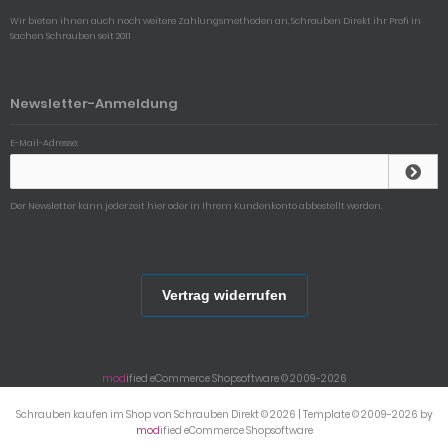
Wir bieten ihnen auch noch weitere Zahlungsmethoden an, Schrauben Direkt ihr Profi in
Sachen Schrauben seit 2011
Newsletter-Anmeldung
E-Mail-Adresse:
Der Newsletter kann jederzeit hier oder in Ihrem Kundenkonto abbestellt werden.
Vertrag widerrufen
mod
ified eCommerce Shopsoftware © 2009-2026
Schrauben kaufen im Shop von Schrauben Direkt © 2026 | Template © 2009-2026 by
mod
ified eCommerce Shopsoftware