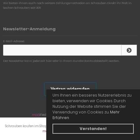
Wir bieten ihnen auch noch weitere Zahlungsmethoden an, Schrauben Direkt ihr Profi in
Sachen Schrauben seit 2011
Newsletter-Anmeldung
E-Mail-Adresse:
Der Newsletter kann jederzeit hier oder in Ihrem Kundenkonto abbestellt werden.
Vertrag widerrufen
Um Ihnen ein besseres Nutzererlebnis zu
bieten, verwenden wir Cookies. Durch
Nutzung der Website stimmen Sie der
Verwendung von Cookies zu.
Mehr
mod
ified eCommerce Shopsoftware © 2009-2026
Erfahren
Schrauben kaufen im Shop von Schrauben Direkt © 2026 | Template © 2009-2026 by
Verstanden!
mod
ified eCommerce Shopsoftware