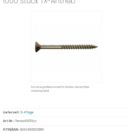
1000 Stück TX-Antrieb
Für eine größere Ansicht klicken Sie auf das
Vorschaubild
Lieferzeit:
3-4 Tage
Art.Nr.:
Terrax435TXvz
GTIN/EAN:
4260396922980