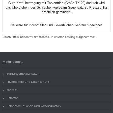
Gute Kraftübertragung mit Torxantrieb (Größe TX 20) dadurch wird
das Überdrehen, des Schraubenkopfes,im Gegensatz zu Kreuzschlitz
erheblich gemindert.
Neuware für Industriellen und Gewerblichen Gebrauch geeignet.
Diesen Artikel haben wir am 09.09.2010 in unseren Katalog aufgenommen.
Mehr über...
Zahlungsmöglichkeiten
Privatsphäre und Datenschutz
Kontakt
Lieferzeit
Lieferinformationen und Versandkosten