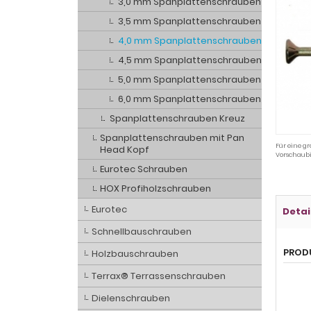
3,0 mm Spanplattenschrauben
3,5 mm Spanplattenschrauben
4,0 mm Spanplattenschrauben
4,5 mm Spanplattenschrauben
5,0 mm Spanplattenschrauben
6,0 mm Spanplattenschrauben
Spanplattenschrauben Kreuz
Spanplattenschrauben mit Pan
Für eine gr
Head Kopf
Vorschaubi
Eurotec Schrauben
HOX Profiholzschrauben
Eurotec
Detai
Schnellbauschrauben
PROD
Holzbauschrauben
Terrax® Terrassenschrauben
Dielenschrauben