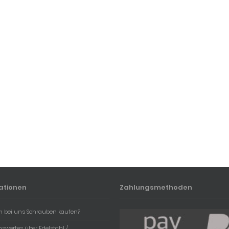
ationen
Zahlungsmethoden
 bei uns Schrauben kaufen?
swertes über Edelstahl /