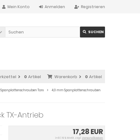
Mein Konto
Anmelden
Registrieren
SUCHEN
rkzettel
0
Artikel
Warenkorb
0
Artikel
Spanplattenschrauben Torx
4,0 mm Spanplattenschrauben
 TX-Antrieb
17,28 EUR
inkl. 19 % MwSt. zzgl.
Versandkosten