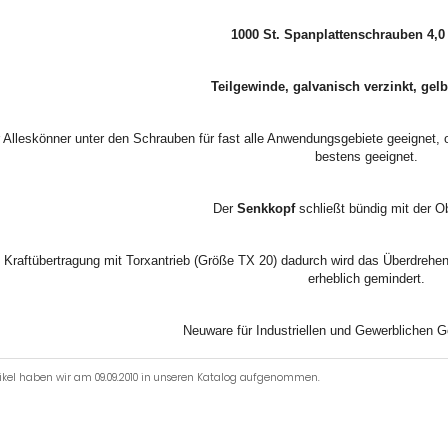
1000 St. Spanplattenschrauben 4,
Teilgewinde, galvanisch verzinkt, gelb
 Alleskönner unter den Schrauben für fast alle Anwendungsgebiete geeignet, 
bestens geeignet.
Der
S
enkkopf
schließt bündig mit der O
 Kraftübertragung mit Torxantrieb (Größe TX 20) dadurch wird das Überdreh
erheblich gemindert.
Neuware für Industriellen und Gewerblichen G
tikel haben wir am 09.09.2010 in unseren Katalog aufgenommen.