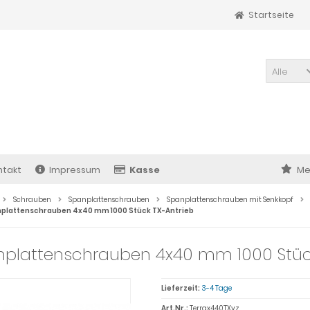
Startseite
Alle
ntakt
Impressum
Kasse
Me
Schrauben
Spanplattenschrauben
Spanplattenschrauben mit Senkkopf
plattenschrauben 4x40 mm 1000 Stück TX-Antrieb
nplattenschrauben 4x40 mm 1000 Stück
Lieferzeit:
3-4 Tage
Art.Nr.:
Terrax440TXvz