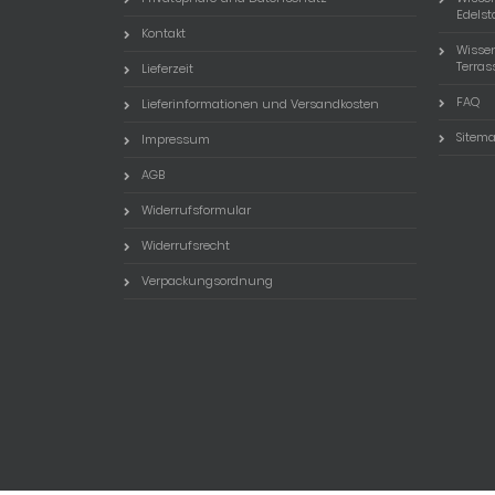
Edels
Kontakt
Wisse
Terra
Lieferzeit
FAQ
Lieferinformationen und Versandkosten
Sitem
Impressum
AGB
Widerrufsformular
Widerrufsrecht
Verpackungsordnung