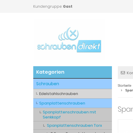
Kundengruppe:
Gast
Kategorien
Ko
Schrauben
Startseite
Span
Edelstahlschrauben
Spanplattenschrauben
Spa
Spanplattenschrauben mit
Senkkopf
Spanplattenschrauben Torx