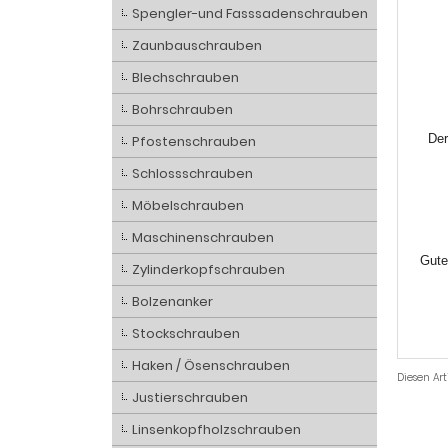
Spengler-und Fasssadenschrauben
Zaunbauschrauben
Blechschrauben
Bohrschrauben
Der
Pfostenschrauben
Schlossschrauben
Möbelschrauben
Maschinenschrauben
Gute
Zylinderkopfschrauben
Bolzenanker
Stockschrauben
Haken / Ösenschrauben
Diesen Ar
Justierschrauben
Linsenkopfholzschrauben