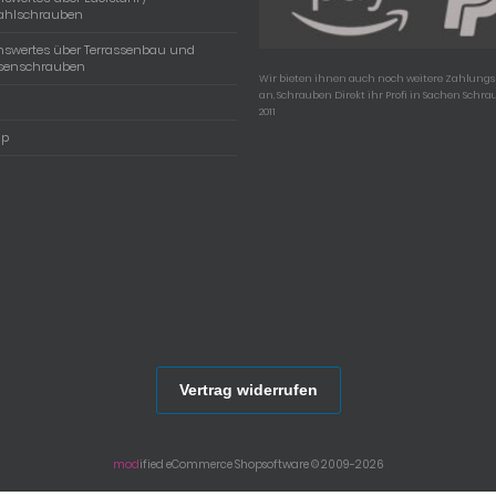
tahlschrauben
nswertes über Terrassenbau und
ssenschrauben
Wir bieten ihnen auch noch weitere Zahlun
an, Schrauben Direkt ihr Profi in Sachen Schra
2011
ap
Vertrag widerrufen
mod
ified eCommerce Shopsoftware © 2009-2026