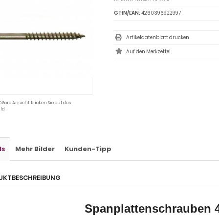
GTIN/EAN:
4260396922997
Artikeldatenblatt drucken
ößere Ansicht klicken Sie auf das
ld
ls
Mehr Bilder
Kunden-Tipp
UKTBESCHREIBUNG
Spanplattenschrauben 