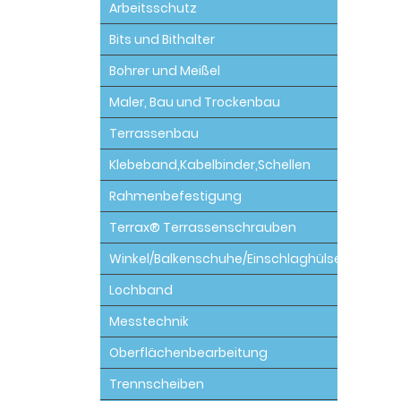
Arbeitsschutz
Bits und Bithalter
Bohrer und Meißel
Maler, Bau und Trockenbau
Terrassenbau
Klebeband,Kabelbinder,Schellen
Rahmenbefestigung
Terrax® Terrassenschrauben
Winkel/Balkenschuhe/Einschlaghülsen
Lochband
Messtechnik
Oberflächenbearbeitung
Trennscheiben