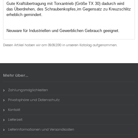
Gute Kraftübertragung mit Torxantrieb (Größe TX 30) dadurch wird
das Überdrehen, des Schraubenkopfes,im Gegensatz zu Kreuzschlitz
erheblich gemindert.
Neuware für Industriellen und Gewerblichen Gebrauch geeignet.
Diesen Artikel haben wir am 09.09.2010 in unseren Katalog aufgenommen.
Mehr über...
Zahlungsmöglichkeiten
Privatsphäre und Datenschutz
Kontakt
Lieferzeit
Lieferinformationen und Versandkosten