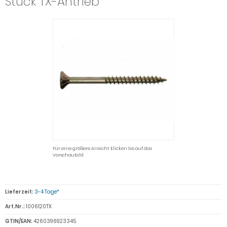
Stück TX-Antrieb
Für eine größere Ansicht klicken Sie auf das
Vorschaubild
Lieferzeit:
3-4 Tage*
Art.Nr.:
1006120TX
GTIN/EAN:
4260396923345