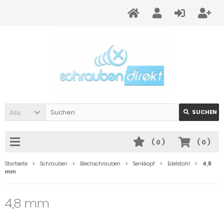
Alle
SUCHEN
(
0
)
(
0
)
Startseite
Schrauben
Blechschrauben
Senkkopf
Edelstahl
4,8
mm
4,8 mm