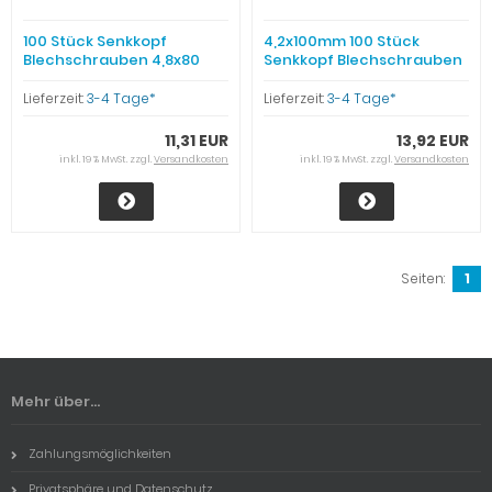
100 Stück Senkkopf
4,2x100mm 100 Stück
Blechschrauben 4,8x80
Senkkopf Blechschrauben
Edelstahl
Edelstahl
Lieferzeit:
3-4 Tage*
Lieferzeit:
3-4 Tage*
11,31 EUR
13,92 EUR
inkl. 19 % MwSt. zzgl.
Versandkosten
inkl. 19 % MwSt. zzgl.
Versandkosten
Seiten:
1
Mehr über...
Zahlungsmöglichkeiten
Privatsphäre und Datenschutz