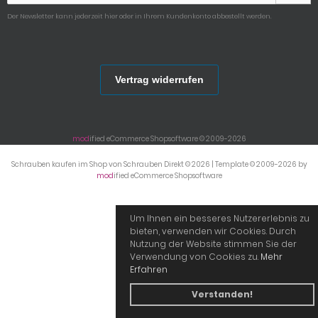
Der Newsletter kann jederzeit hier oder in Ihrem Kundenkonto abbestellt werden.
Vertrag widerrufen
mod
ified eCommerce Shopsoftware © 2009-2026
Schrauben kaufen im Shop von Schrauben Direkt © 2026 | Template © 2009-2026 by
mod
ified eCommerce Shopsoftware
Um Ihnen ein besseres Nutzererlebnis zu
bieten, verwenden wir Cookies. Durch
Nutzung der Website stimmen Sie der
Verwendung von Cookies zu.
Mehr
Erfahren
Verstanden!