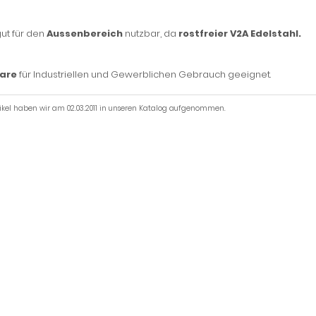
ut für den
Aussenbereich
nutzbar, da
rostfreier V2A Edelstahl.
are
für Industriellen und Gewerblichen Gebrauch geeignet.
tikel haben wir am 02.03.2011 in unseren Katalog aufgenommen.