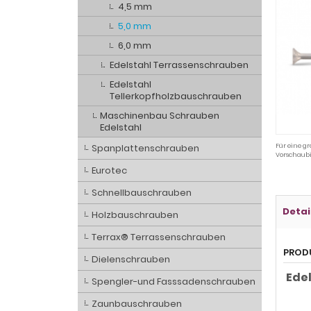
4,5 mm
5,0 mm
6,0 mm
Edelstahl Terrassenschrauben
Edelstahl
Tellerkopfholzbauschrauben
Maschinenbau Schrauben
Edelstahl
Spanplattenschrauben
Für eine gr
Vorschaubi
Eurotec
Schnellbauschrauben
Detai
Holzbauschrauben
Terrax® Terrassenschrauben
PROD
Dielenschrauben
Ede
Spengler-und Fasssadenschrauben
Zaunbauschrauben