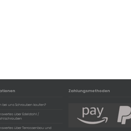
ationen
Zahlungsmethoden
 bei uns Schrauben kaufen?
swertes über Edelstahl /
tahlschrauben
nswertes über Terrassenbau und