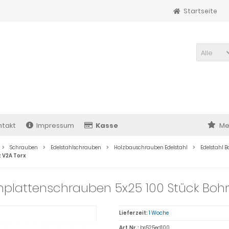
Startseite
Alle
ntakt
Impressum
Kasse
Me
Schrauben
Edelstahlschrauben
Holzbauschrauben Edelstahl
Edelstahl B
 V2A Torx
plattenschrauben 5x25 100 Stück Bohrs
Lieferzeit:
1 Woche
Art.Nr.:
bs525ed100