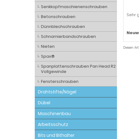
Senkkopfmaschienenschrauben
Sehr g
Betonschrauben
Dünnblechschrauben
Neuw
Schnarnierbandschrauben
Nieten
Diesen Ar
Spax®
Spanplattenschrauben Pan Head R2
Vollgewinde
Fensterschrauben
Drahtstifte/Nägel
Dübel
Maschinenbau
Arbeitsschutz
Bits und Bithalter