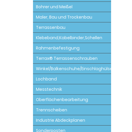
Bohrer und Meißel
Maler, Bau und Trockenbau
Terrassenbau
Klebeband,Kabelbinder,Schellen
Rahmenbefestigung
Terrax® Terrassenschrauben
Winkel/Balkenschuhe/Einschlaghülsen
Lochband
Messtechnik
Oberflächenbearbeitung
Trennscheiben
Industrie Abdeckplanen
Sonderposten