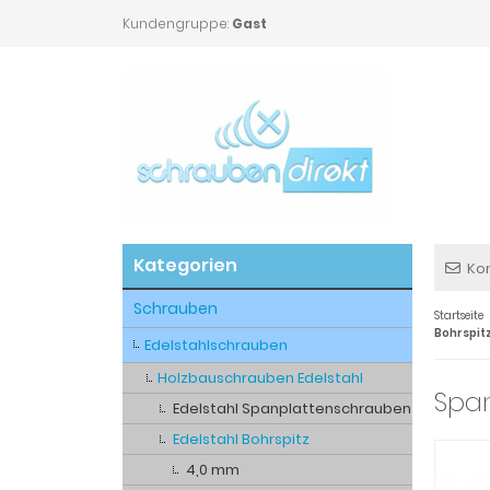
Kundengruppe:
Gast
Kategorien
Ko
Schrauben
Startseite
Bohrspitz
Edelstahlschrauben
Holzbauschrauben Edelstahl
Span
Edelstahl Spanplattenschrauben
Edelstahl Bohrspitz
4,0 mm