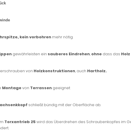
ück
ewinde
hrspitze,
kein
vorbohren
mehr nötig.
ippen
gewährleisten ein
sauberes Eindrehen
,
ohne
dass das
Holz
erschrauben von
Holzkonstruktionen
, auch
Hartholz.
ie
Montage
von
Terrassen
geeignet
lachsenkkopf
schließt bündig mit der Oberfläche ab.
em
Torxantrieb 25
wird das Überdrehen des Schraubenkopfes im Geg
dert.