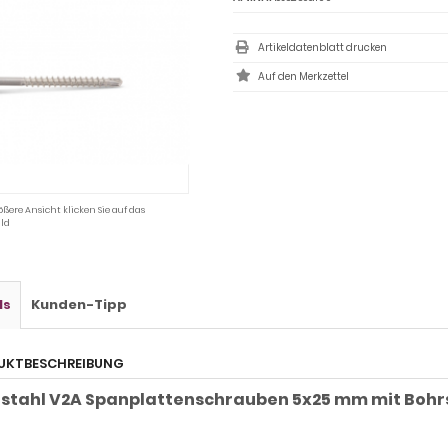
Artikeldatenblatt drucken
ößere Ansicht klicken Sie auf das
ld
ls
Kunden-Tipp
UKTBESCHREIBUNG
lstahl V2A Spanplattenschrauben 5x25 mm mit Bohr