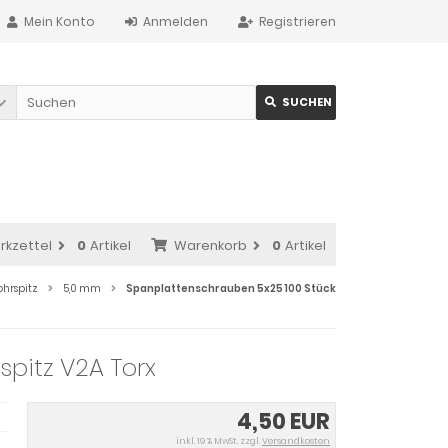
Mein Konto
Anmelden
Registrieren
SUCHEN
rkzettel
0
Artikel
Warenkorb
0
Artikel
ohrspitz
5,0 mm
Spanplattenschrauben 5x25 100 Stück
pitz V2A Torx
4,50 EUR
inkl. 19 % MwSt. zzgl.
Versandkosten