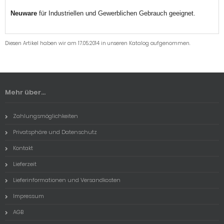
Neuware
für Industriellen und Gewerblichen Gebrauch geeignet.
Diesen Artikel haben wir am 17.05.2014 in unseren Katalog aufgenommen.
Mehr über...
Zahlungsmöglichkeiten
Privatsphäre und Datenschutz
Kontakt
Lieferzeit
Lieferinformationen und Versandkosten
Impressum
AGB