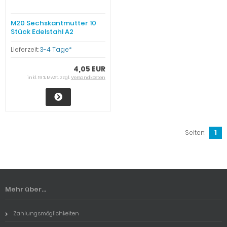
M20 Sechskantmutter 10
Stück Edelstahl A2
Lieferzeit:
3-4 Tage*
4,05 EUR
inkl. 19 % MwSt. zzgl.
Versandkosten
Seiten:
1
Mehr über...
Zahlungsmöglichkeiten