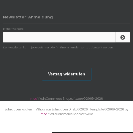
Newsletter-Anmeldung
E-Mail-Adresse:
Der Newsletter kann jederzeit hier oder in Ihrem Kundenkonto abbestellt werden.
Vertrag widerrufen
mod
ified eCommerce Shopsoftware © 2009-2026
Schrauben kaufen im Shop von Schrauben Direkt © 2026 | Template © 2009-2026 by
mod
ified eCommerce Shopsoftware