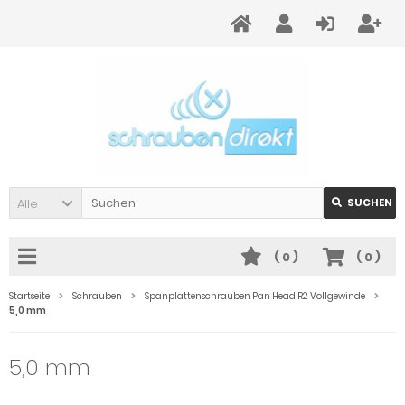
Alle
SUCHEN
(
0
)
(
0
)
Startseite
Schrauben
Spanplattenschrauben Pan Head R2 Vollgewinde
5,0 mm
5,0 mm