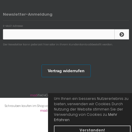
Newsletter-Anmeldung
E-Mail-Adresse:
Der Newsletter kann jederzeit hier oder in Ihrem Kundenkonto abbestellt werden.
Vertrag widerrufen
mod
ified eCommerce Shopsoftware © 2009-2026
Um Ihnen ein besseres Nutzererlebnis zu
bieten, verwenden wir Cookies. Durch
Schrauben kaufen im Shop von Schrauben Direkt © 2026 | Template © 2009-2026 by
Nutzung der Website stimmen Sie der
mod
ified eCommerce Shopsoftware
Verwendung von Cookies zu.
Mehr
Erfahren
Verstanden!